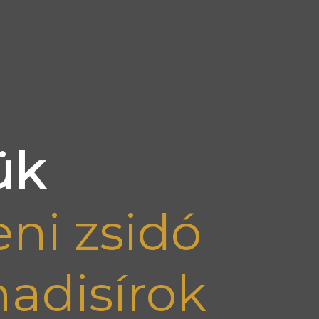
ük
ni zsidó
hadisírok