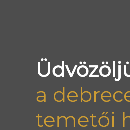
Üdvözölj
a debrece
temetői 