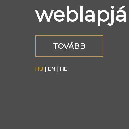
weblapjá
TOVÁBB
|
|
HU
EN
HE